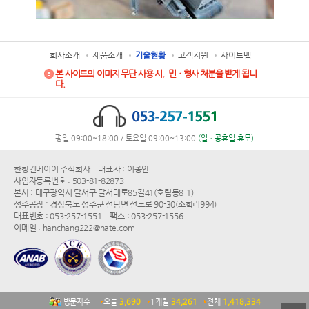
회사소개
제품소개
기술현황
고객지원
사이트맵
본 사이트의 이미지 무단 사용 시, 민ㆍ형사 처분을 받게 됩니
다.
평일 09:00~18:00 / 토요일 09:00~13:00
(일ㆍ공휴일 휴무)
한창컨베이어 주식회사
대표자 : 이종안
사업자등록번호 : 503-81-82873
본사 : 대구광역시 달서구 달서대로85길41(호림동8-1)
성주공장 : 경상북도 성주군 선남면 선노로 90-30(소학리994)
대표번호 : 053-257-1551
팩스 : 053-257-1556
이메일 : hanchang222@nate.com
방문자수
오늘
3,690
1개월
34,261
전체
1,418,334